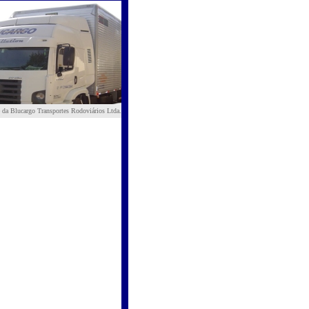
 da Blucargo Transportes Rodoviários Ltda.